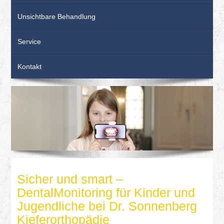
Unsichtbare Behandlung
Service
Kontakt
Sicher und smart –
DentalMonitoring für Kinder und
Jugendliche bei Dr. Sonnenberg
Kieferorthopädie