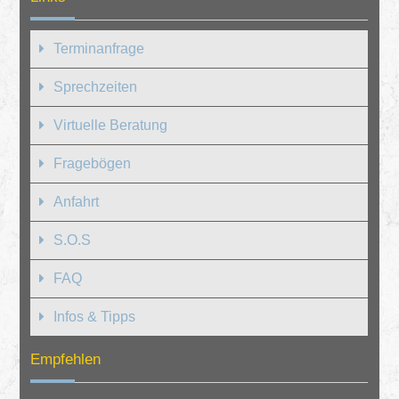
Terminanfrage
Sprechzeiten
Virtuelle Beratung
Fragebögen
Anfahrt
S.O.S
FAQ
Infos & Tipps
Empfehlen