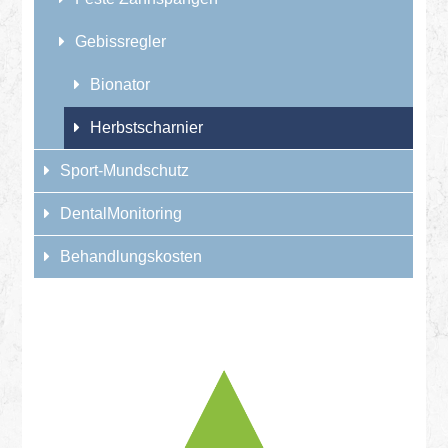
Gebissregler
Bionator
Herbstscharnier
Sport-Mundschutz
DentalMonitoring
Behandlungskosten